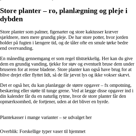
Store planter – ro, planlægning og pleje i
dybden
Store planter som palmer, figenarter og store kaktusser kræver
sjældnere, men mere grundig pleje. De har store potter, hvor jorden
holder på fugten i længere tid, og de tåler ofte en smule tørke bedre
end overvanding.
En månedlig gennemgang er som regel tilstrækkelig. Her kan du give
dem en grundig vanding, tjekke for støv og eventuelt bruse dem under
bruseren for at rense bladene. Store planter kan også have brug for at
blive drejet eller flyttet lidt, så de får jævnt lys og ikke vokser skævt.
Det er også her, du kan planlægge de større opgaver – fx ompotning,
beskæring eller støtte til tunge grene. Ved at lægge disse opgaver ind i
din kalender får du en naturlig rytme, hvor de store planter får den
opmærksomhed, de fortjener, uden at det bliver en byrde.
Plantekasser i mange varianter – se udvalget her
Overblik: Forskellige typer vaser til hjemmet