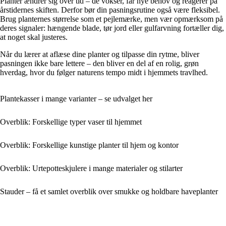
Planter ændrer sig over tid – de vokser, får nye behov og reagerer på
årstidernes skiften. Derfor bør din pasningsrutine også være fleksibel.
Brug planternes størrelse som et pejlemærke, men vær opmærksom på
deres signaler: hængende blade, tør jord eller gulfarvning fortæller dig,
at noget skal justeres.
Når du lærer at aflæse dine planter og tilpasse din rytme, bliver
pasningen ikke bare lettere – den bliver en del af en rolig, grøn
hverdag, hvor du følger naturens tempo midt i hjemmets travlhed.
Plantekasser i mange varianter – se udvalget her
Overblik: Forskellige typer vaser til hjemmet
Overblik: Forskellige kunstige planter til hjem og kontor
Overblik: Urtepotteskjulere i mange materialer og stilarter
Stauder – få et samlet overblik over smukke og holdbare haveplanter