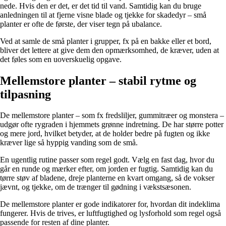
nede. Hvis den er det, er det tid til vand. Samtidig kan du bruge
anledningen til at fjerne visne blade og tjekke for skadedyr – små
planter er ofte de første, der viser tegn på ubalance.
Ved at samle de små planter i grupper, fx på en bakke eller et bord,
bliver det lettere at give dem den opmærksomhed, de kræver, uden at
det føles som en uoverskuelig opgave.
Mellemstore planter – stabil rytme og
tilpasning
De mellemstore planter – som fx fredsliljer, gummitræer og monstera –
udgør ofte rygraden i hjemmets grønne indretning. De har større potter
og mere jord, hvilket betyder, at de holder bedre på fugten og ikke
kræver lige så hyppig vanding som de små.
En ugentlig rutine passer som regel godt. Vælg en fast dag, hvor du
går en runde og mærker efter, om jorden er fugtig. Samtidig kan du
tørre støv af bladene, dreje planterne en kvart omgang, så de vokser
jævnt, og tjekke, om de trænger til gødning i vækstsæsonen.
De mellemstore planter er gode indikatorer for, hvordan dit indeklima
fungerer. Hvis de trives, er luftfugtighed og lysforhold som regel også
passende for resten af dine planter.