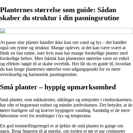
Planternes størrelse som guide: Sådan
skaber du struktur i din pasningsrutine
At passe sine planter handler ikke kun om vand og lys – det handler
også om rytme og struktur. Mange oplever, at det kan være svært at
finde en fast rutine, især hvis man har mange forskellige planter med
forskellige behov. Men faktisk kan planternes størrelse være en enkel
og effektiv nøgle til at skabe overblik. Her får du en guide til, hvordan
du kan bruge planternes størrelse som udgangspunkt for en mere
overskuelig og harmonisk pasningsrutine.
Små planter – hyppig opmærksomhed
Små planter, som sukkulenter, stiklinger og urtepotter i vindueskarmen,
har ofte et begrænset rodnet og mindre jordvolumen. Det betyder, at de
tørrer hurtigere ud og kræver hyppigere vanding. Samtidig er de mere
følsomme over for ændringer i lys og temperatur.
En god tommelfingerregel er at tjekke de små planter to gange om
ugen. Brug fingeren til at mærke, om jorden er tør et par centimeter