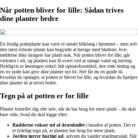
Når potten bliver for lille: Sådan trives
dine planter bedre
En frodig potteplante kan være et smukt blikfang i hjemmet – men selv
den mest robuste plante kan begynde at hænge med bladene, hvis
rødderne ikke længere har plads nok. Når potten bliver for lille, går
væksten i stå, og planten kan få svært ved at optage vand og næring.
Heldigvis er løsningen enkel: lidt opmærksomhed, den rette timing og
en ny potte kan give dine planter nyt liv. Her får du en guide til,
hvordan du opdager, at potten er blevet for lille, og hvordan du hjælper
dine planter til at trives bedre.
Tegn på at potten er for lille
Planter fortæller dig ofte selv, når de har brug for mere plads – du skal
bare vide, hvad du skal kigge efter.
Rødderne vokser ud af drænhullet
i bunden af potten. Det er
et tydeligt tegn på, at planten har brug for mere plads.
Jorden tørrer hurtigt ud
, selvom du vander regelmæssigt. Når