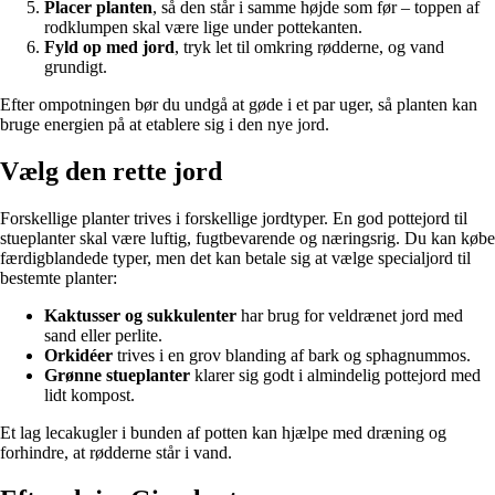
Placer planten
, så den står i samme højde som før – toppen af
rodklumpen skal være lige under pottekanten.
Fyld op med jord
, tryk let til omkring rødderne, og vand
grundigt.
Efter ompotningen bør du undgå at gøde i et par uger, så planten kan
bruge energien på at etablere sig i den nye jord.
Vælg den rette jord
Forskellige planter trives i forskellige jordtyper. En god pottejord til
stueplanter skal være luftig, fugtbevarende og næringsrig. Du kan købe
færdigblandede typer, men det kan betale sig at vælge specialjord til
bestemte planter:
Kaktusser og sukkulenter
har brug for veldrænet jord med
sand eller perlite.
Orkidéer
trives i en grov blanding af bark og sphagnummos.
Grønne stueplanter
klarer sig godt i almindelig pottejord med
lidt kompost.
Et lag lecakugler i bunden af potten kan hjælpe med dræning og
forhindre, at rødderne står i vand.