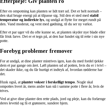
Efterpleje: Giv planten ro
Efter en ompotning kan planten se lidt træt ud. Det er helt normalt –
den skal bruge energi på at tilpasse sig. Stil den et sted med
stabil
temperatur og indirekte lys
, og undgå at flytte for meget rundt på
den. Vand moderat, og vent med gødning, til du ser ny vækst.
Efter et par uger vil du ofte kunne se, at planten skyder nye blade eller
får frisk farve. Det er et tegn på, at den har fundet sig til rette i sin nye
potte.
Forebyg problemer fremover
For at undgå, at dine planter mistrives igen, kan du med fordel tjekke
dem et par gange om året. Løft planten ud af potten, hvis du er i tvivl –
det skader ikke, og du får hurtigt et indtryk af, hvordan rødderne har
det.
Husk også, at
planter vokser i forskelligt tempo
. Nogle skal
ompottes hvert år, mens andre kan stå i samme potte i flere år, hvis de
trives.
Ved at give dine planter den rette plads, jord og pleje, kan du forlænge
deres levetid og få et grønnere, sundere hjem.